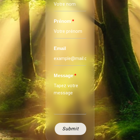
Prénom
Email
Message
Submit